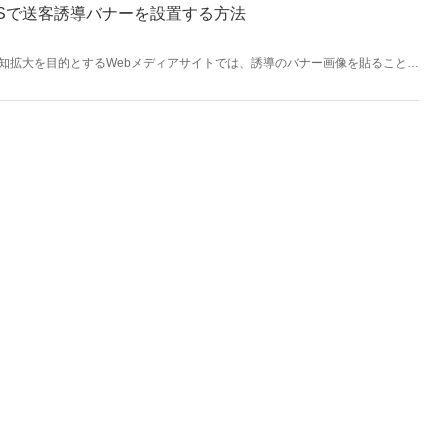
Sで送客誘導バナーを設置する方法
知拡大を目的とするWebメディアサイトでは、誘導のバナー画像を貼ることが
はアフィリエイト広告でも使います。初心者向けにメディア構築CMSで設定