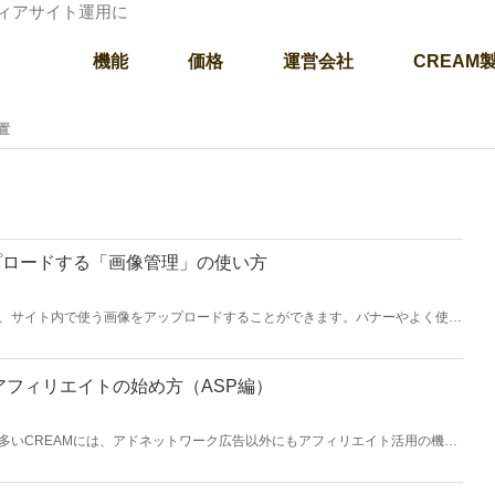
ディアサイト運用に
機能
価格
運営会社
CREAM
置
プロードする「画像管理」の使い方
、サイト内で使う画像をアップロードすることができます。バナーやよく使う
像を登録しておきましょう。 また、ウィジェットやページ作成で画像を表示
。 「画像管理」での画像の登録の仕方と便利な使い方をご紹介します。
アフィリエイトの始め方（ASP編）
多いCREAMには、アドネットワーク広告以外にもアフィリエイト活用の機能
SPの管理画面を使って具体的な設定例を紹介します。