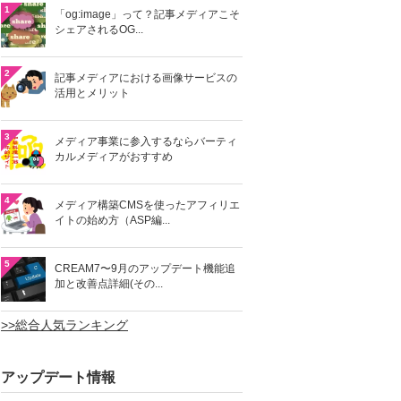
1
「og:image」って？記事メディアこそ
シェアされるOG...
2
記事メディアにおける画像サービスの
活用とメリット
3
メディア事業に参入するならバーティ
カルメディアがおすすめ
4
メディア構築CMSを使ったアフィリエ
イトの始め方（ASP編...
5
CREAM7〜9月のアップデート機能追
加と改善点詳細(その...
>>総合人気ランキング
アップデート情報