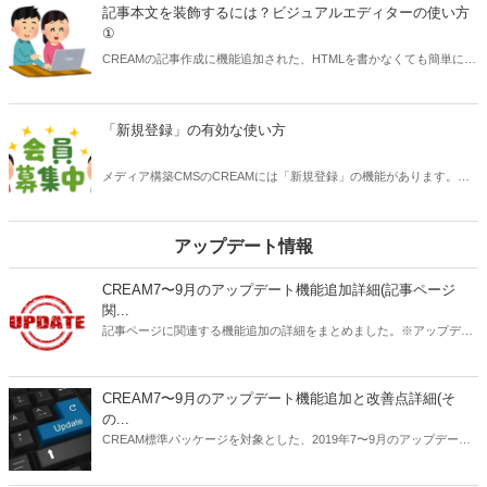
フォームサービス「formrun」を埋め込み導入します。
記事本文を装飾するには？ビジュアルエディターの使い方
①
CREAMの記事作成に機能追加された、HTMLを書かなくても簡単に太
字や色付けなどの装飾ができるビジュアルエディター機能を説明しま
す。今回は前編です。
「新規登録」の有効な使い方
メディア構築CMSのCREAMには「新規登録」の機能があります。会
員限定サイトが目的ではないのにどう使うのか質問を受けることがあ
りますので、活用方法を解説します。
アップデート情報
CREAM7〜9月のアップデート機能追加詳細(記事ページ
関...
記事ページに関連する機能追加の詳細をまとめました。※アップデー
ト未実施のサイトは順次ご案内いたしますのでお待ち下さい。
CREAM7〜9月のアップデート機能追加と改善点詳細(そ
の...
CREAM標準パッケージを対象とした、2019年7〜9月のアップデート
内容の詳細についてお知らせします。