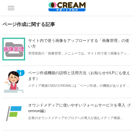
ページ作成に関する記事
サイト内で使う画像をアップロードする「画像管理」の使
い方
管理画面の「画像管理」メニューでは、サイト内で使う画像をアップ
ロードすることができます。バナーやよく使う画像など、サイト全体
で共有したい画像を登録しておきましょう。 また、ウィジェットやペ
ージ作成で画像を表示するときにも「画像管理」を使います。 「画像
ページ作成機能の説明と活用方法（お知らせやLPにも使え
管理」での画像の登録の仕方と便利な使い方をご紹介します。
ます）
メディア構築CMSのCREAMには「ページ作成」の機能があります。
記事ページではないページを作成する機能です。どう使うのか質問を
受けることがありますので、活用方法を解説します。
オウンドメディアに使いやすいフォームサービスを導入（f
ormrun編）
企業のオウンドメディアやブログへの導入が進むメディア構築
CMS「CREAM」を使う際に、効果が高まる外部サービスとの組み合
わせ活用の紹介です。今回はCVアップやコミュニケーション促進に、