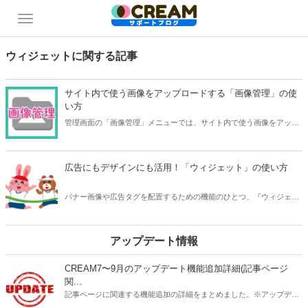
ウィジェットに関する記事
サイト内で使う画像をアップロードする「画像管理」の使
い方
管理画面の「画像管理」メニューでは、サイト内で使う画像をアップ
ロードすることができます。バナーやよく使う画像など、サイト全体
で共有したい画像を登録しておきましょう。 また、ウィジェットやペ
ージ作成で画像を表示するときにも「画像管理」を使います。 「画像
広告にもデザインにも活用！「ウィジェット」の使い方
管理」での画像の登録の仕方と便利な使い方をご紹介します。
バナー画像や広告タグを配置するための機能のひとつ、『ウィジェッ
ト』を紹介します。トップページやカテゴリー記事一覧トップなどに
表示されるエリアを管理できます。コンバージョン促進など、自由な
アイデアで活用していただきたい機能です。
アップデート情報
CREAM7〜9月のアップデート機能追加詳細(記事ページ
関...
記事ページに関連する機能追加の詳細をまとめました。※アップデー
ト未実施のサイトは順次ご案内いたしますのでお待ち下さい。