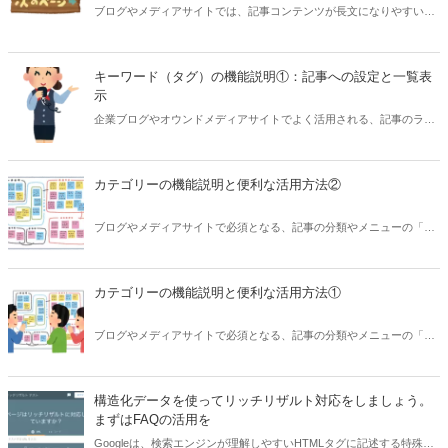
ブログやメディアサイトでは、記事コンテンツが長文になりやすいこ
とからページ分割（改ページ）を行う場合があります。CREAMでは
標準で、指定したブロック数で「次のページ」ボタンを表示する機能
を用意しています。このページネーション機能を説明しながら、便利
キーワード（タグ）の機能説明①：記事への設定と一覧表
な活用Tipsなども紹介します。
示
企業ブログやオウンドメディアサイトでよく活用される、記事のラベ
ル分類やタグ付けの「キーワード」機能を説明しながら、便利な活用
Tipsなども紹介します。その1。
カテゴリーの機能説明と便利な活用方法②
ブログやメディアサイトで必須となる、記事の分類やメニューの「カ
テゴリー」機能を説明しながら、便利な活用Tipsなども紹介します。
その2。
カテゴリーの機能説明と便利な活用方法①
ブログやメディアサイトで必須となる、記事の分類やメニューの「カ
テゴリー」機能を説明しながら、便利な活用Tipsなども紹介します。
その1。
構造化データを使ってリッチリザルト対応をしましょう。
まずはFAQの活用を
Googleは、検索エンジンが理解しやすいHTMLタグに記述する特殊な