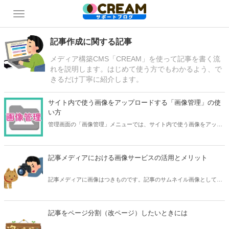
記事作成に関する記事
メディア構築CMS「CREAM」を使って記事を書く流
れを説明します。はじめて使う方でもわかるよう、で
きるだけ丁寧に紹介します。
サイト内で使う画像をアップロードする「画像管理」の使
い方
管理画面の「画像管理」メニューでは、サイト内で使う画像をアップ
ロードすることができます。バナーやよく使う画像など、サイト全体
で共有したい画像を登録しておきましょう。 また、ウィジェットやペ
ージ作成で画像を表示するときにも「画像管理」を使います。 「画像
記事メディアにおける画像サービスの活用とメリット
管理」での画像の登録の仕方と便利な使い方をご紹介します。
記事メディアに画像はつきものです。記事のサムネイル画像としても
必要であり、また記事内でもテキストの間に挿し絵的な画像を挿入す
ることで読みやすさの向上にも。CREAMが標準で用意している、外
部サービスから画像を検索するAPIの使い方から、画像掲載の効果ま
記事をページ分割（改ページ）したいときには
で紹介します。