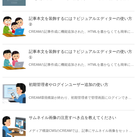
コードである構造化データの利用を推奨しています。構造化データで
記述することでリッチリザルトが表示され、検索ユーザーの目に触れ
やすくなります。メディア構築CMSのCREAMなら初めから機能が用
記事本文を装飾するには？ビジュアルエディターの使い方
意されています。
②
CREAMの記事作成に機能追加された、HTMLを書かなくても簡単に太
字や色付けなどの装飾ができるビジュアルエディター機能を説明しま
す。今回は後編です。
記事本文を装飾するには？ビジュアルエディターの使い方
①
CREAMの記事作成に機能追加された、HTMLを書かなくても簡単に太
字や色付けなどの装飾ができるビジュアルエディター機能を説明しま
す。今回は前編です。
初期管理者やログインユーザー追加の使い方
CREAM環境構築が終わり、初期管理者で管理画面にログインできる
ようになったら、まずは他のログインユーザーを追加登録しましょ
う。
サムネイル画像の注意すべき点を教えてください
メディア構築CMSのCREAMでは、記事にサムネイル画像をセットで
きます。サムネイル画像は一覧表示だけでなく、メイン画像のように