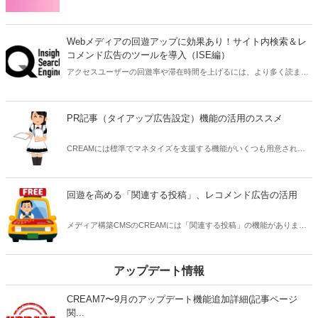
動を行う皆様を支援するため、初期費用を半額にするキャンペーンを
実施します。
Webメディアの回遊アップに効果あり！サイト内検索＆レ
コメンド広告のツールを導入（ISE編）
アクセスユーザーの回遊率や滞在時間を上げるには、より多く読まれ
るようコンテンツの質を高める必要があります。なかなか難しいこと
ですが、実はもっと簡単にCMSに設置するだけで効果が見込めるツー
ルがあります。広告収益の提供もあります。そんなツールの紹介と
PR記事（タイアップ広告設定）機能の活用のススメ
CREAMへの導入方法を解説します。
CREAMには標準でマネタイズを支援する機能がいくつも用意されて
います。そのうちのひとつ、PR記事（タイアップ広告設定）機能をご
紹介します。
回遊を高める「関連する投稿」、レコメンド広告の活用
メディア構築CMSのCREAMには「関連する投稿」の機能がありま
す。回遊を高める効果もあるため、仕様を説明します。また、同じよ
うな効果をもたらすレコメンドウィジェット広告（関連コンテンツ ユ
ニット）についても、活用方法を解説します。
アップデート情報
CREAM7〜9月のアップデート機能追加詳細(記事ページ
関...