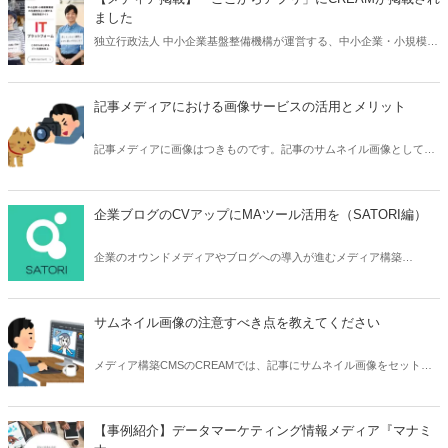
ました
独立行政法人 中小企業基盤整備機構が運営する、中小企業・小規模事
業者向けの業務用アプリを紹介する情報サイト「ここからアプリ」
に、メディア構築CMSのCREAMが掲載されました。
記事メディアにおける画像サービスの活用とメリット
記事メディアに画像はつきものです。記事のサムネイル画像としても
必要であり、また記事内でもテキストの間に挿し絵的な画像を挿入す
ることで読みやすさの向上にも。CREAMが標準で用意している、外
部サービスから画像を検索するAPIの使い方から、画像掲載の効果ま
企業ブログのCVアップにMAツール活用を（SATORI編）
で紹介します。
企業のオウンドメディアやブログへの導入が進むメディア構築
CMS「CREAM」を使う際に、効果が高まる外部サービスとの組み合
わせ活用の紹介です。今回はCVアップにMAツール「SATORI」のポッ
プアップフォームを導入します。
サムネイル画像の注意すべき点を教えてください
メディア構築CMSのCREAMでは、記事にサムネイル画像をセットで
きます。サムネイル画像は一覧表示だけでなく、メイン画像のように
使われるケースもあるため、サイズや内容物の位置に注意が必要で
す。
【事例紹介】データマーケティング情報メディア『マナミ