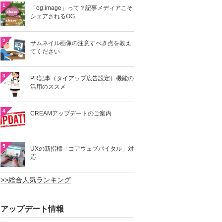
1
「og:image」って？記事メディアこそ
シェアされるOG...
2
サムネイル画像の注意すべき点を教え
てください
3
PR記事（タイアップ広告設定）機能の
活用のススメ
4
CREAMアップデートのご案内
5
UXの新指標「コアウェブバイタル」対
応
>>総合人気ランキング
アップデート情報