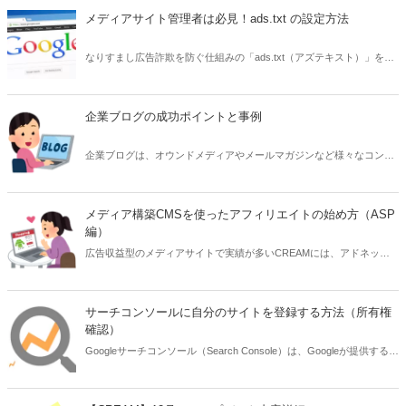
ディア構築CMSで設定する方法を優しく紹介します。
メディアサイト管理者は必見！ads.txt の設定方法
なりすまし広告詐欺を防ぐ仕組みの「ads.txt（アズテキスト）」を設
定する方法を説明します。未対応の場合はGoogleアドセンスの管理画
面に警告が出ることもあります。アドネットワーク広告を設定するサ
イト管理者であれば必ずご確認ください。
企業ブログの成功ポイントと事例
企業ブログは、オウンドメディアやメールマガジンなど様々なコンテ
ンツマーケティング手法のひとつです。企業ブログの成功のポイント
や事例、CMS活用についてまとめました。
メディア構築CMSを使ったアフィリエイトの始め方（ASP
編）
広告収益型のメディアサイトで実績が多いCREAMには、アドネット
ワーク広告以外にもアフィリエイト活用の機能が標準で用意されてい
ます。今回はASPの管理画面を使って具体的な設定例を紹介します。
サーチコンソールに自分のサイトを登録する方法（所有権
確認）
Googleサーチコンソール（Search Console）は、Googleが提供する
Webサイト管理者向けの無料ツールです。サイトに訪問するユーザー
がどのキーワードで検索されているか、サイトに致命的な問題が発生
していないか、などの状態を確認でき、SEOに関する項目をチェック