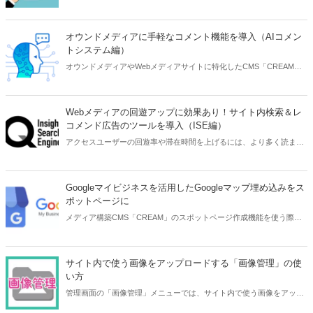
メインを関連付ける必要があります。ここではお名前.comでの設定例
を解説します。
オウンドメディアに手軽なコメント機能を導入（AIコメン
トシステム編）
オウンドメディアやWebメディアサイトに特化したCMS「CREAM」
に、よくいただくご要望のひとつにコメント・口コミの機能がありま
す。後付けのコメント機能のサービスとしてAIに強い会社のものを使
うことで、手軽にかつ運用負担も少ないコメント欄を実現できます。
Webメディアの回遊アップに効果あり！サイト内検索＆レ
コメンド広告のツールを導入（ISE編）
アクセスユーザーの回遊率や滞在時間を上げるには、より多く読まれ
るようコンテンツの質を高める必要があります。なかなか難しいこと
ですが、実はもっと簡単にCMSに設置するだけで効果が見込めるツー
ルがあります。広告収益の提供もあります。そんなツールの紹介と
Googleマイビジネスを活用したGoogleマップ埋め込みをス
CREAMへの導入方法を解説します。
ポットページに
メディア構築CMS「CREAM」のスポットページ作成機能を使う際
に、自社名や店舗名が表示されたGoogleマップを埋め込む方法があり
ます。Googleマイビジネスの説明と合わせて紹介します。
サイト内で使う画像をアップロードする「画像管理」の使
い方
管理画面の「画像管理」メニューでは、サイト内で使う画像をアップ
ロードすることができます。バナーやよく使う画像など、サイト全体