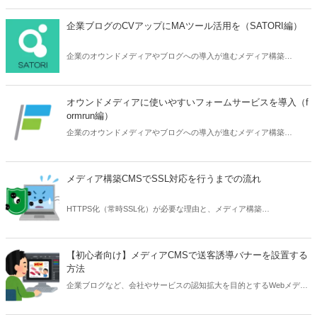
で共有したい画像を登録しておきましょう。 また、ウィジェットやペ
ージ作成で画像を表示するときにも「画像管理」を使います。 「画像
企業ブログのCVアップにMAツール活用を（SATORI編）
管理」での画像の登録の仕方と便利な使い方をご紹介します。
企業のオウンドメディアやブログへの導入が進むメディア構築
CMS「CREAM」を使う際に、効果が高まる外部サービスとの組み合
わせ活用の紹介です。今回はCVアップにMAツール「SATORI」のポッ
プアップフォームを導入します。
オウンドメディアに使いやすいフォームサービスを導入（f
ormrun編）
企業のオウンドメディアやブログへの導入が進むメディア構築
CMS「CREAM」を使う際に、効果が高まる外部サービスとの組み合
わせ活用の紹介です。今回はCVアップやコミュニケーション促進に、
フォームサービス「formrun」を埋め込み導入します。
メディア構築CMSでSSL対応を行うまでの流れ
HTTPS化（常時SSL化）が必要な理由と、メディア構築
CMS「CREAM」でSSL対応を行うまでの流れを、おすすめのSSL証明
書サービスとともに説明します。
【初心者向け】メディアCMSで送客誘導バナーを設置する
方法
企業ブログなど、会社やサービスの認知拡大を目的とするWebメディ
アサイトでは、誘導のバナー画像を貼ることがよく行われます。バナ
ー画像のリンクはアフィリエイト広告でも使います。初心者向けにメ