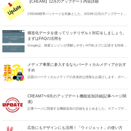
【CREAM】12月のアップデート内容詳細
することができます。
CREAM標準パッケージを対象とした、2019年12月のアップデート内
容の詳細についてお知らせします。
構造化データを使ってリッチリザルト対応をしましょう。
まずはFAQの活用を
Googleは、検索エンジンが理解しやすいHTMLタグに記述する特殊な
コードである構造化データの利用を推奨しています。構造化データで
記述することでリッチリザルトが表示され、検索ユーザーの目に触れ
やすくなります。メディア構築CMSのCREAMなら初めから機能が用
メディア事業に参入するならバーティカルメディアがおす
意されています。
すめ
話題のバーティカルメディアの具体的な情報をお届けします。ポータ
ルサイトや大手メディアサイトと違い、小規模チームの運用に向いた
「分野特化メディア」こそ、SEOに強く、検索者のニーズにマッチし
ます。分野特化したオウンドメディア＝バーティカルメディアにおい
CREAM7〜9月のアップデート機能追加詳細(記事ページ関
て独自性を発揮していくことができる上に、読み手の興味関心も
連)
Googleの評価もより高く得られやすいでしょう。
記事ページに関連する機能追加の詳細をまとめました。※アップデー
ト未実施のサイトは順次ご案内いたしますのでお待ち下さい。
広告にもデザインにも活用！「ウィジェット」の使い方