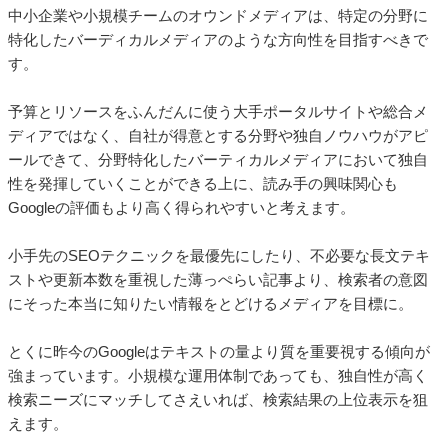
中小企業や小規模チームのオウンドメディアは、特定の分野に
特化したバーディカルメディアのような方向性を目指すべきで
す。
予算とリソースをふんだんに使う大手ポータルサイトや総合メ
ディアではなく、自社が得意とする分野や独自ノウハウがアピ
ールできて、分野特化したバーティカルメディアにおいて独自
性を発揮していくことができる上に、読み手の興味関心も
Googleの評価もより高く得られやすいと考えます。
小手先のSEOテクニックを最優先にしたり、不必要な長文テキ
ストや更新本数を重視した薄っぺらい記事より、検索者の意図
にそった本当に知りたい情報をとどけるメディアを目標に。
とくに昨今のGoogleはテキストの量より質を重要視する傾向が
強まっています。小規模な運用体制であっても、独自性が高く
検索ニーズにマッチしてさえいれば、検索結果の上位表示を狙
えます。