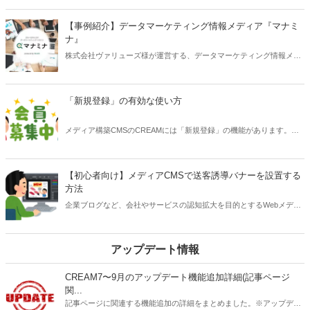
わせ活用の紹介です。今回はCVアップにMAツール「SATORI」のポッ
プアップフォームを導入します。
【事例紹介】データマーケティング情報メディア『マナミ
ナ』
株式会社ヴァリューズ様が運営する、データマーケティング情報メデ
ィア『マナミナ』にCREAMが使われています。
「新規登録」の有効な使い方
メディア構築CMSのCREAMには「新規登録」の機能があります。会
員限定サイトが目的ではないのにどう使うのか質問を受けることがあ
りますので、活用方法を解説します。
【初心者向け】メディアCMSで送客誘導バナーを設置する
方法
企業ブログなど、会社やサービスの認知拡大を目的とするWebメディ
アサイトでは、誘導のバナー画像を貼ることがよく行われます。バナ
ー画像のリンクはアフィリエイト広告でも使います。初心者向けにメ
ディア構築CMSで設定する方法を優しく紹介します。
アップデート情報
CREAM7〜9月のアップデート機能追加詳細(記事ページ
関...
記事ページに関連する機能追加の詳細をまとめました。※アップデー