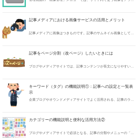
ロードすることができます。バナーやよく使う画像など、サイト全体
で共有したい画像を登録しておきましょう。 また、ウィジェットやペ
ージ作成で画像を表示するときにも「画像管理」を使います。 「画像
記事メディアにおける画像サービスの活用とメリット
管理」での画像の登録の仕方と便利な使い方をご紹介します。
記事メディアに画像はつきものです。記事のサムネイル画像としても
必要であり、また記事内でもテキストの間に挿し絵的な画像を挿入す
ることで読みやすさの向上にも。CREAMが標準で用意している、外
部サービスから画像を検索するAPIの使い方から、画像掲載の効果ま
記事をページ分割（改ページ）したいときには
で紹介します。
ブログやメディアサイトでは、記事コンテンツが長文になりやすいこ
とからページ分割（改ページ）を行う場合があります。CREAMでは
標準で、指定したブロック数で「次のページ」ボタンを表示する機能
を用意しています。このページネーション機能を説明しながら、便利
キーワード（タグ）の機能説明①：記事への設定と一覧表
な活用Tipsなども紹介します。
示
企業ブログやオウンドメディアサイトでよく活用される、記事のラベ
ル分類やタグ付けの「キーワード」機能を説明しながら、便利な活用
Tipsなども紹介します。その1。
カテゴリーの機能説明と便利な活用方法②
ブログやメディアサイトで必須となる、記事の分類やメニューの「カ