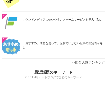
4
オウンドメディアに使いやすいフォームサービスを導入（for...
5
「おすすめ」機能を使って、流れていかない記事の固定表示を
し...
>>総合人気ランキング
最近話題のキーワード
CREAMサポートブログで話題のキーワード
CMS
OGP
サムネイル画像
アフィリエイト
バナー設置
メディアサイト
広告設定
外部サービス連携
GA
ページ作成
ページTOPへ
記事ウィジェット
RSSフィード
機能説明
ウィジェット
記事作成