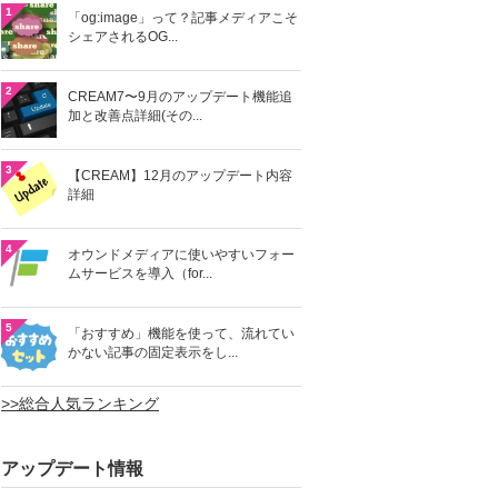
1
「og:image」って？記事メディアこそ
シェアされるOG...
2
CREAM7〜9月のアップデート機能追
加と改善点詳細(その...
3
【CREAM】12月のアップデート内容
詳細
4
オウンドメディアに使いやすいフォー
ムサービスを導入（for...
5
「おすすめ」機能を使って、流れてい
かない記事の固定表示をし...
>>総合人気ランキング
アップデート情報