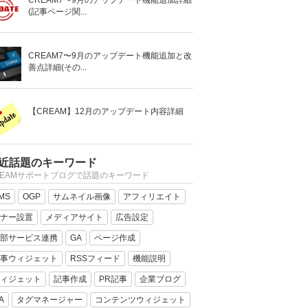
CREAM7〜9月のアップデート機能追加詳細
(記事ページ関...
CREAM7〜9月のアップデート機能追加と改
善点詳細(その...
【CREAM】12月のアップデート内容詳細
近話題のキーワード
REAMサポートブログで話題のキーワード
MS
OGP
サムネイル画像
アフィリエイト
ナー設置
メディアサイト
広告設定
部サービス連携
GA
ページ作成
事ウィジェット
RSSフィード
機能説明
ィジェット
記事作成
PR記事
企業ブログ
A
タグマネージャー
コンテンツウィジェット