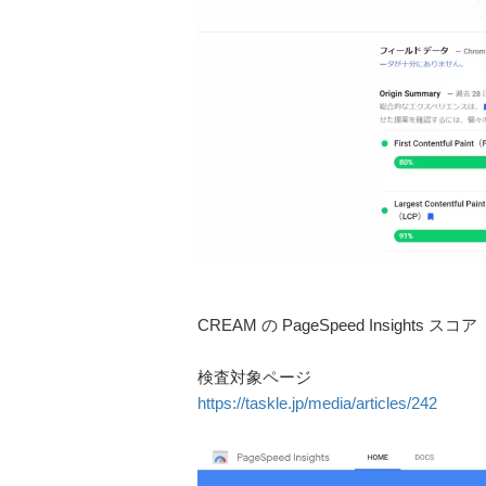
CREAM の PageSpeed Insights ス
検査対象ページ
https://taskle.jp/media/articles/242