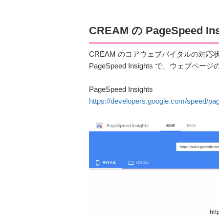
CREAM の PageSpeed In
CREAM のコアウェブバイタルの対応
PageSpeed Insights で、ウ
PageSpeed Insights
https://developers.google.com/speed/pag