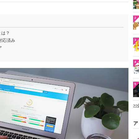
2
とは？
対応済み
3
ア
4
5
>
ア