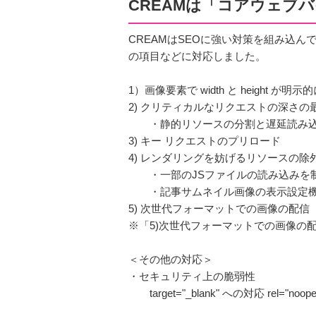
CREAMは「コアウェブ
CREAMはSEOに強い対策を組み込
の項目などに対応しました。
1）画像要素で width と height 
2) クリティカルなリクエストの深さの
・静的リソースの分割と遅延読み
3) キー リクエストのプリロード
4) レンダリングを妨げるリソースの除
・一部のJSファイルの読み込みを
・記事サムネイル画像の表示設定機能
5) 次世代フォーマットでの画像の配信
※「5)次世代フォーマットでの画像の
＜その他の対応＞
・セキュリティ上の脆弱性
target="_blank" への対応 rel="noo