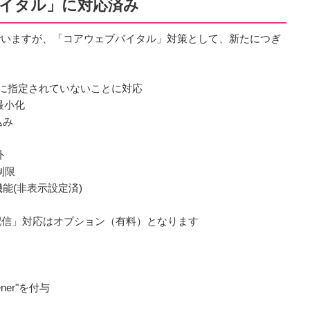
バイタル」に対応済み
んでいますが、「コアウェブバイタル」対策として、新たにつぎ
が明示的に指定されていないことに対応
最小化
込み
外
制限
(非表示設定済)
配信」対応はオプション（有料）となります
pener"を付与