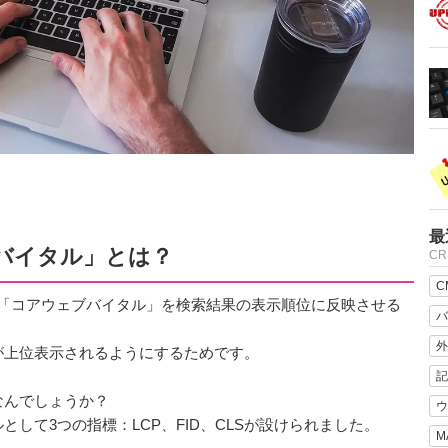
最
バイタル」とは？
C
C
の新指標「コアウェブバイタル」を検索結果の表示順位に反映させる
バ
外
が上位表示されるようにするためです。
記
なんでしょうか？
ウ
して3つの指標：LCP、FID、CLSが設けられました。
M