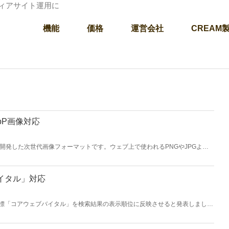
ディアサイト運用に
機能
価格
運営会社
CREAM
bP画像対応
eが開発した次世代画像フォーマットです。ウェブ上で使われるPNGやJPGより
度を向上させることができます。CREAMにも導入可能です。
イタル」対応
Xの新指標「コアウェブバイタル」を検索結果の表示順位に反映させると発表しまし
バイタル」にもいち早く対応。 ページスピードインサイトで確認すると、高い
。