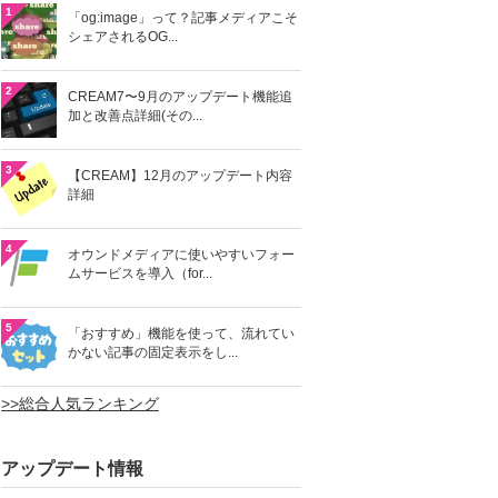
1
「og:image」って？記事メディアこそ
シェアされるOG...
2
CREAM7〜9月のアップデート機能追
加と改善点詳細(その...
3
【CREAM】12月のアップデート内容
詳細
4
オウンドメディアに使いやすいフォー
ムサービスを導入（for...
5
「おすすめ」機能を使って、流れてい
かない記事の固定表示をし...
>>総合人気ランキング
アップデート情報