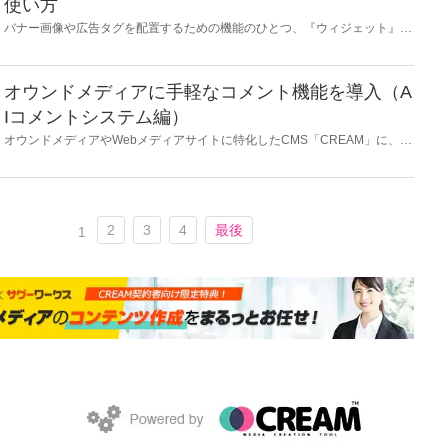
使い方
バナー画像や広告タグを配置するための機能のひとつ、『ウィジェット』を
紹介します。トップページやカテゴリー記事一覧トップなどに表示されるエ
リアを管理できます。コンバージョン促進など、自由なアイデアで活用して
いただきたい機能です。
オウンドメディアに手軽なコメント機能を導入（A
Iコメントシステム編）
オウンドメディアやWebメディアサイトに特化したCMS「CREAM」に、よ
くいただくご要望のひとつにコメント・口コミの機能があります。後付けの
コメント機能のサービスとしてAIに強い会社のものを使うことで、手軽にか
つ運用負担も少ないコメント欄を実現できます。
2
3
4
最後
1