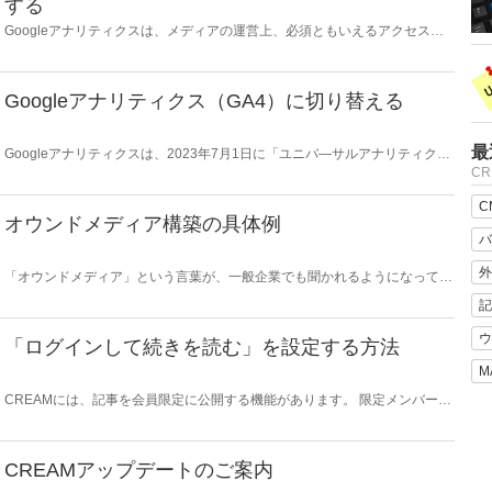
する
Googleアナリティクスは、メディアの運営上、必須ともいえるアクセス解
析ツールです。CREAMの管理画面からGoogleアナリティクスのタグを設置
して、アクセス解析を始めましょう。
Googleアナリティクス（GA4）に切り替える
最
Googleアナリティクスは、2023年7月1日に「ユニバ―サルアナリティクス
（UA）」から「Googleアナリティクス4（GA4）」に変わります。UAを利
C
用している場合は、GA4への切り替えが必要です。CREAMでUAを利用して
いる方向けに、GA4への切り替え方法をご案内します。
C
オウンドメディア構築の具体例
バ
外
「オウンドメディア」という言葉が、一般企業でも聞かれるようになってき
ました。もとはマーケティング専門の用語だったものが幅広く浸透しつつあ
記
るのが昨今の状況です。 Web制作会社やコンサルティング会社から「オウ
ンドメディア活用」の提案が増え、それにともなって広い業種でオウンドメ
ウ
ディアに相当するWebサイトが構築・制作・運用されています。先行して取
「ログインして続きを読む」を設定する方法
り組み、ノウハウの蓄積とともにオウンドメディアで成功し、業績を上げた
M
会社はライバルに大きな差をつけています。
CREAMには、記事を会員限定に公開する機能があります。 限定メンバーの
みに情報を提供したいときや、会員限定記事の特典を用意することで新規会
員の獲得に繋げたいときに使用します。
CREAMアップデートのご案内