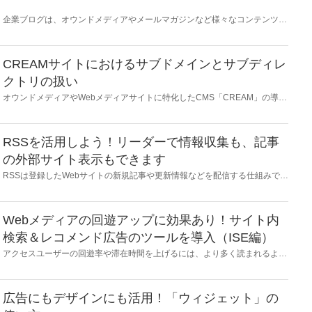
企業ブログは、オウンドメディアやメールマガジンなど様々なコンテンツマ
ーケティング手法のひとつです。企業ブログの成功のポイントや事例、
CMS活用についてまとめました。
CREAMサイトにおけるサブドメインとサブディレ
クトリの扱い
オウンドメディアやWebメディアサイトに特化したCMS「CREAM」の導入
時に、サブドメインやサブディレクトリを設定できるのか、といった質問を
よく受けるため説明します。
RSSを活用しよう！リーダーで情報収集も、記事
の外部サイト表示もできます
RSSは登録したWebサイトの新規記事や更新情報などを配信する仕組みで
す。メディア構築CMSのCREAMには標準で用意されています。情報収集に
も、記事の外部サイト表示もできる活用方法を案内します。
Webメディアの回遊アップに効果あり！サイト内
検索＆レコメンド広告のツールを導入（ISE編）
アクセスユーザーの回遊率や滞在時間を上げるには、より多く読まれるよう
コンテンツの質を高める必要があります。なかなか難しいことですが、実は
もっと簡単にCMSに設置するだけで効果が見込めるツールがあります。広
告収益の提供もあります。そんなツールの紹介とCREAMへの導入方法を解
説します。
広告にもデザインにも活用！「ウィジェット」の