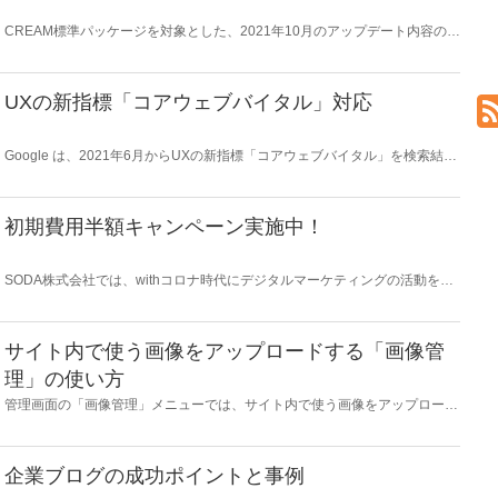
CREAM標準パッケージを対象とした、2021年10月のアップデート内容の詳
細についてお知らせします。 ※アップデート未実施のサイトは順次ご案内い
たしますのでお待ち下さい。
UXの新指標「コアウェブバイタル」対応
Google は、2021年6月からUXの新指標「コアウェブバイタル」を検索結果
の表示順位に反映させると発表しました。 CREAMは、この「コアウェブバ
イタル」にもいち早く対応。 ページスピードインサイトで確認すると、高
いスコアを出していることが分かります。
初期費用半額キャンペーン実施中！
SODA株式会社では、withコロナ時代にデジタルマーケティングの活動を行
う皆様を支援するため、初期費用を半額にするキャンペーンを実施します。
サイト内で使う画像をアップロードする「画像管
理」の使い方
管理画面の「画像管理」メニューでは、サイト内で使う画像をアップロード
することができます。バナーやよく使う画像など、サイト全体で共有したい
画像を登録しておきましょう。 また、ウィジェットやページ作成で画像を
表示するときにも「画像管理」を使います。 「画像管理」での画像の登録
の仕方と便利な使い方をご紹介します。
企業ブログの成功ポイントと事例