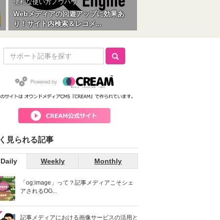
便利な使い方ノウハウ
Webメディアの回遊アップに効果あ
り！サイト内検索＆レコメ...
く見られる記事
Daily
Weekly
Monthly
「og:image」って？記事メディアこそシェ
アされるOG...
記事メディアにおける画像サービスの活用と