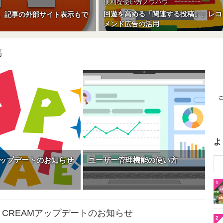
便利な使い方ノウハウ
回遊を高める「関連する投稿」、レコ
も、記事の外部サイト表示もで
メンド広告の活用
稿
よ
アップデートのお知らせ
ユーザー管理機能の使い方
1
CREAMアップデートのお知らせ
2