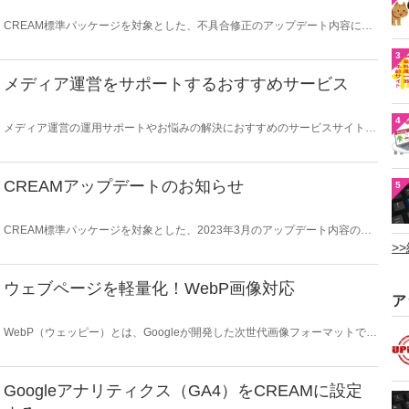
CREAM標準パッケージを対象とした、不具合修正のアップデート内容につ
いてお知らせいたします。
3
メディア運営をサポートするおすすめサービス
4
メディア運営の運用サポートやお悩みの解決におすすめのサービスサイトを
ご紹介いたします。
CREAMアップデートのお知らせ
5
CREAM標準パッケージを対象とした、2023年3月のアップデート内容の詳
細についてお知らせします。
>
ウェブページを軽量化！WebP画像対応
ア
WebP（ウェッピー）とは、Googleが開発した次世代画像フォーマットで
す。ウェブ上で使われるPNGやJPGよりも軽量なため、ウェブサイトの表示
速度を向上させることができます。CREAMにも導入可能です。
Googleアナリティクス（GA4）をCREAMに設定